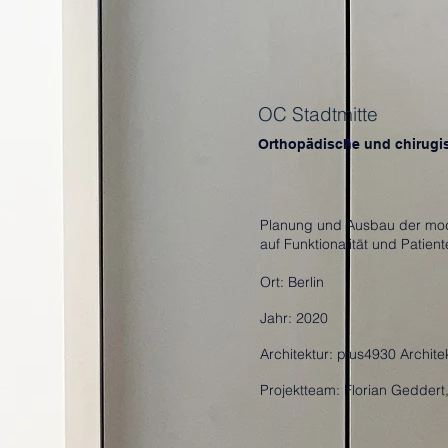
OC Stadtmitte
Orthopädische und chirugi
Planung und Ausbau der mode
auf Funktionalität und Patien
Ort:
Berlin
Jahr: 2020
Architektur: plus4930 Archite
Projektteam:​ Florian Geddert