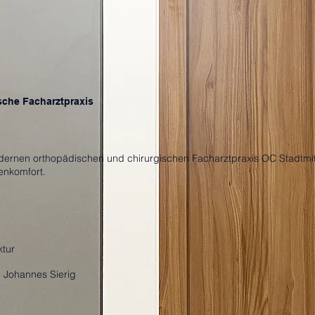
sche Facharztpraxis
rnen orthopädischen und chirurgischen Facharztpraxis OC Stadtmitte
tenkomfort.
ktur
, Johannes Sierig